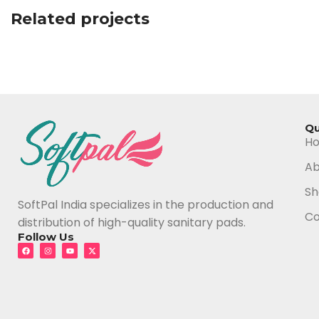
Related projects
Suspendisse quam at vestibulum
Kitchen
Qu
H
Ab
Sh
SoftPal India specializes in the production and
Co
distribution of high-quality sanitary pads.
Follow Us